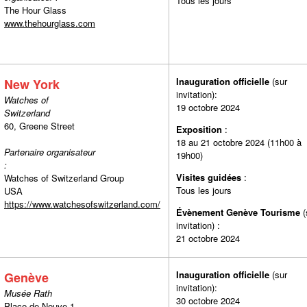
Tous les jours
The Hour Glass
www.thehourglass.com
Inauguration officielle
(sur
New York
invitation):
Watches of
19 octobre 2024
Switzerland
60, Greene Street
Exposition
:
18 au 21 octobre 2024 (11h00 à
Partenaire organisateur
19h00)
:
Visites guidées
Watches of Switzerland Group
Tous les jours
USA
https://www.watchesofswitzerland.com/
Évènement Genève Tourisme
(
invitation) :
21 octobre 2024
Inauguration officielle
(sur
Genève
invitation):
Musée Rath
30 octobre 2024
Place de Neuve 1