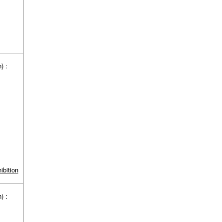
on) :
) :
ibition
on) :