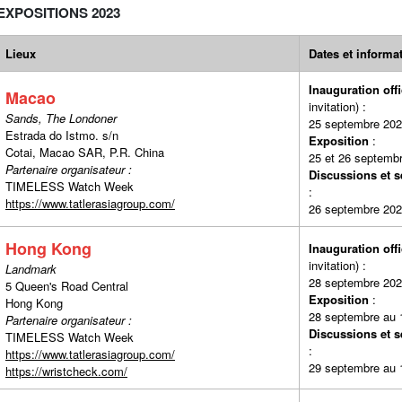
EXPOSITIONS 2023
Lieux
Dates et informa
Inauguration offi
Macao
invitat
Sands, The Londoner
25 septembre 20
Estrada do Istmo. s/n
Exposition
Cotai, Macao SAR, P.R. China
25 et 26 septemb
Partenaire organisateur :
Discussions et 
TIMELESS Watch Week
https://www.tatlerasiagroup.com/
26 septembre 20
Hong Kong
Inauguration offi
invitat
Landmark
28 septembre 20
5 Queen's Road Central
Exposition
Hong Kong
28 septembre au 
Partenaire organisateur :
Discussions et 
TIMELESS Watch Week
https://www.tatlerasiagroup.com/
29 septembre au 
https://wristcheck.com/