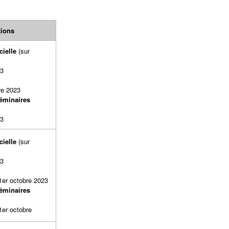
tions
cielle
(sur
ion) :
23
:
re 2023
séminaires
:
23
cielle
(sur
ion) :
23
:
1er octobre 2023
séminaires
:
1er octobre