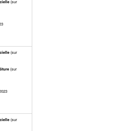
cielle
(sur
ion) :
:
23
:
cielle
(sur
ion) :
ôture
(sur
tion):
:
 2023
:
cielle
(sur
ion) :