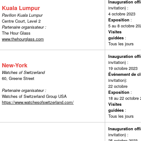
Inauguration offi
Kuala Lumpur
invitat
4 octobre 2023
Pavilion Kuala Lumpur
Exposition
Centre Court, Level 2
5 au 8 octobre 20
Partenaire organisateur :
Visites
The Hour Glass
guidées
www.thehourglass.com
Tous les jours
Inauguration offi
invitat
New-York
19 octobre 2023
Watches of Switzerland
Événement de cl
60, Greene Street
invita
22 octobre
Partenaire organisateur :
Exposition
Watches of Switzerland Group USA
18 au 22 octobre
https://www.watchesofswitzerland.com/
Visites
guidées
Tous les jours
Inauguration offi
invitat
25 octobre 2023