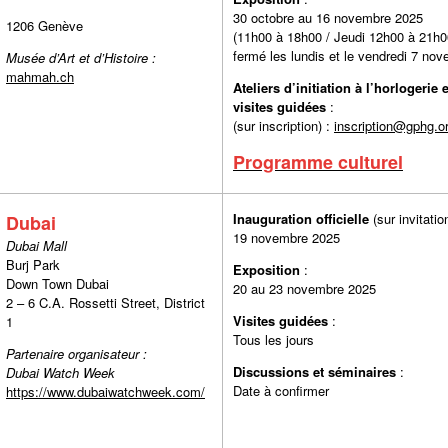
30 octobre au 16 novembre 2
1206 Genève
(11h00 à 18h00 / Jeudi 12h00 à 21h0
fermé les lundis et le vendredi 7 no
Musée d’Art et d’Histoire :
mahmah.ch
Ateliers d’initiation à l’horlogerie e
visites guidées
:
(sur inscription) :
inscription@gphg.o
Programme culturel
Inauguration officielle
(sur invitati
Dubai
19 novembre 2025
Dubai Mall
Burj Park
Exposition
:
Down Town Dubai
20 au 23 novembre 2025
2 – 6 C.A. Rossetti Street, District
Visites guidées
:
1
Tous les jours
Partenaire organisateur :
Discussions et séminaires
Dubai Watch Week
Date à confirmer
https://www.dubaiwatchweek.com/