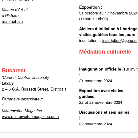
Exposition
:
Musée d’Art et
31 octobre au 17 novembre 2024
d’Histoire :
(11h00 à 18h00)
mahmah.ch
Ateliers d’initiation à l’horloge
visites guidées tous les jours
(
inscription) :
inscription@gphg.or
Médiation culturelle
Inauguration officielle
(sur invit
Bucarest
:
’Carol I’’ Central University
21 novembre 2024
Library
2 – 6 C.A. Rossetti Street, District 1
Exposition avec visites
guidées
:
Partenaire organisateur
22 et 23 novembre 2024
:
Misterwatch Magazine
Discussions et séminaires
www.misterwatchmagazine.com
:
22 novembre 2024