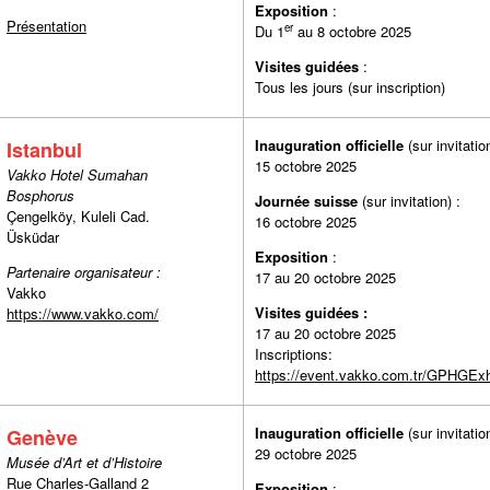
Exposition
:
Présentation
er
Du 1
au 8 octobre 2025
Visites guidées
:
Tous les jours (sur inscription)
Inauguration officielle
(sur invitati
Istanbul
15 octobre 2025
Vakko Hotel Sumahan
Bosphorus
Journée suisse
(sur invitation
Çengelköy, Kuleli Cad.
16 octobre 2025
Üsküdar
Exposition
:
Partenaire organisateur :
17 au 20 octobre 2025
Vakko
Visites guidées :
https://www.vakko.com/
17 au 20 octobre 2025
Inscriptions:
https://event.vakko.com.tr/GPHGExh
Inauguration officielle
(sur invitati
Genève
29 octobre 2025
Musée d’Art et d’Histoire
Rue Charles-Galland 2
Exposition
: